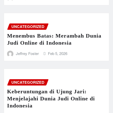
UNCATEGORIZED
Menembus Batas: Merambah Dunia
Judi Online di Indonesia
Jeffrey Foster
Feb 5, 2026
UNCATEGORIZED
Keberuntungan di Ujung Jari:
Menjelajahi Dunia Judi Online di
Indonesia