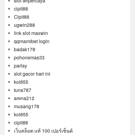
slot terpercaya
cipit88
Cipit88
ugwin288
link slot maxwin
qqmamibet login
badak178
pohonemas33
parlay
slot gacor hari ini
koi855
tuna787
arena212
musang178
koi855
cipit88
เว็บสล็อต แท้ 100 เปอร์เซ็นต์